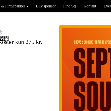
g & Firmapakker
Bliv sponsor
Find vej
Kontakt
Even
koster kun 275 kr.