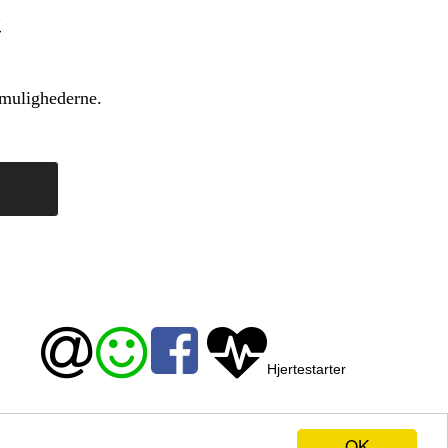
g mulighederne.
Hjertestarter
:
mail@skavemultihus.dk
57876
OK