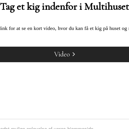
Tag et kig indenfor i Multihuset
link for at se en kort video, hvor du kan få et kig på huset o
Video
iborgvej 201, Skave : 7500 Holstebro : 25 14 52 78 :
MobilePay nr. 
bedst mulige oplevelse af vores hjemmeside.