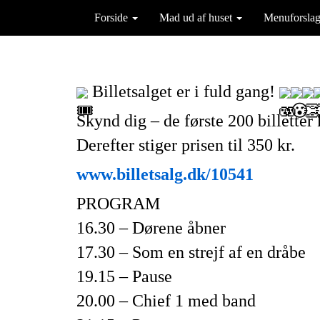
Forside
Mad ud af huset
Menuforsla
 Billetsalget er i fuld gang! 
Skynd dig – de første 200 billetter 
Derefter stiger prisen til 350 kr.
www.billetsalg.dk/10541
PROGRAM
16.30 – Dørene åbner
17.30 – Som en strejf af en dråbe
19.15 – Pause
20.00 – Chief 1 med band