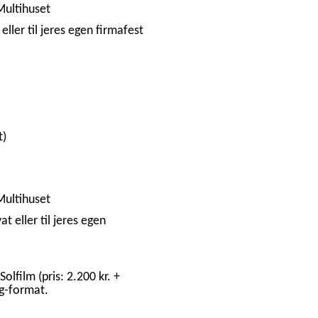
 Multihuset
 eller til jeres egen firmafest
t)
 Multihuset
at eller til jeres egen
olfilm (pris: 2.200 kr. +
pg-format.