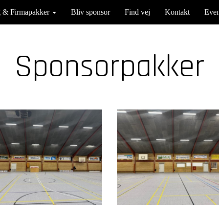
g & Firmapakker
Bliv sponsor
Find vej
Kontakt
Even
Sponsorpakker