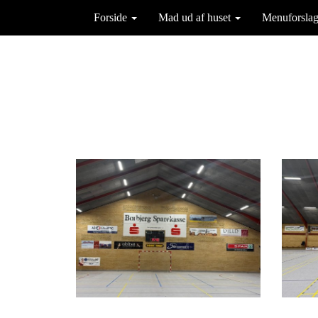
Forside
Mad ud af huset
Menuforsla