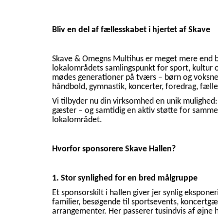
Bliv en del af fællesskabet i hjertet af Skave
Skave & Omegns Multihus er meget mere end ba
lokalområdets samlingspunkt for sport, kultur o
mødes generationer på tværs – børn og voksne,
håndbold, gymnastik, koncerter, foredrag, fælle
Vi tilbyder nu din virksomhed en unik mulighed: b
gæster – og samtidig en aktiv støtte for samme
lokalområdet.
Hvorfor sponsorere Skave Hallen?
1. Stor synlighed for en bred målgruppe
Et sponsorskilt i hallen giver jer synlig ekspone
familier, besøgende til sportsevents, koncertg
arrangementer. Her passerer tusindvis af øjne h